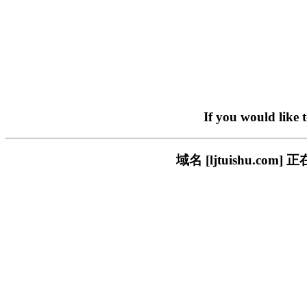
If you would like 
域名 [ljtuishu.