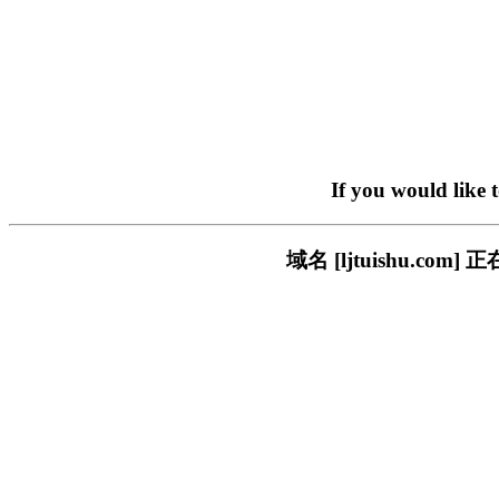
If you would like 
域名 [ljtuishu.