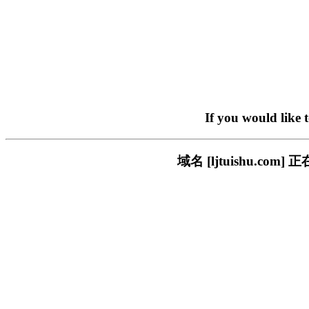
If you would like 
域名 [ljtuishu.