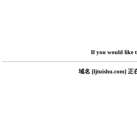
If you would like 
域名 [ljtuishu.